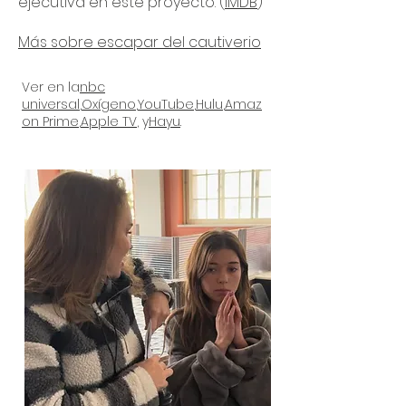
ejecutiva en este proyecto. (
IMDB
)
Más sobre escapar del cautiverio
Ver en la
nbc
universal
,
Oxígeno
,
YouTube
,
Hulu
,
Amaz
on Prime
,
Apple TV
, y
Hayu
.