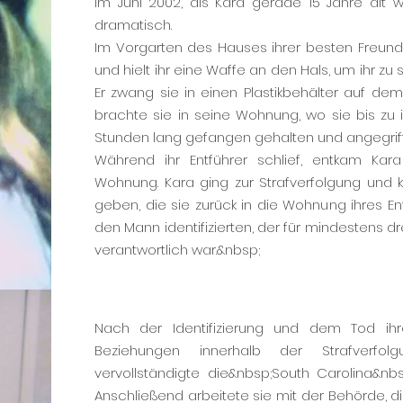
Im Juni 2002, als Kara gerade 15 Jahre alt w
dramatisch.
Im Vorgarten des Hauses ihrer besten Freund
und hielt ihr eine Waffe an den Hals, um ihr zu
Er zwang sie in einen Plastikbehälter auf de
brachte sie in seine Wohnung, wo sie bis zu 
Stunden lang gefangen gehalten und angegrif
Während ihr Entführer schlief, entkam Kar
Wohnung. Kara ging zur Strafverfolgung und 
geben, die sie zurück in die Wohnung ihres Ent
den Mann identifizierten, der für mindestens d
verantwortlich war.&nbsp;
Nach der Identifizierung und dem Tod ihr
Beziehungen innerhalb der Strafverfo
vervollständigte die&nbsp;
South Carolina&nbs
Anschließend arbeitete sie mit der Behörde, die