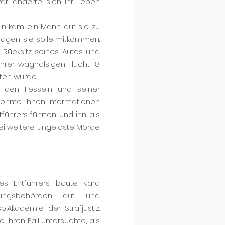
ar, änderte sich ihr Leben
in kam ein Mann auf sie zu
 sagen, sie solle mitkommen.
m Rücksitz seines Autos und
ihrer waghalsigen Flucht 18
fen wurde.
a den Fesseln und seiner
konnte ihnen Informationen
führers führten und ihn als
rei weitere ungelöste Morde
es Entführers baute Kara
lgungsbehörden auf und
p;
Akademie der Strafjustiz.
 ihren Fall untersuchte, als