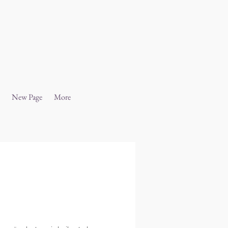
New Page
More